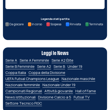
Legenda stati partita
Da giocare
In corso
Sospesa
Rinviata
Terminata
Leggi le News
Serie A
Serie A Femminile
Serie A2 Élite
Serie B Femminile
Serie A2
Serie B
Under 19
Coppa Italia
Coppa della Divisione
UEFA Futsal Champions League
Nazionale maschile
Nazionale femminile
Nazionale Under 19
Campionati Regionali
Attività giovanile
Hall of Fame
News istituzionali
Divisione Calcio a 5
Futsal TV
Settore Tecnico FIGC