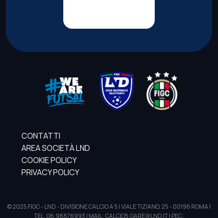
CONTATTI
AREA SOCIETÀ LND
COOKIE POLICY
PRIVACY POLICY
© 2025 FIGC - LND - DIVISIONE CALCIO A 5 | VIALE TIZIANO, 25 - 00196 ROMA |
TEL. 06.98876993 | MAIL: CALCIO5.GARE@LND.IT | PEC: