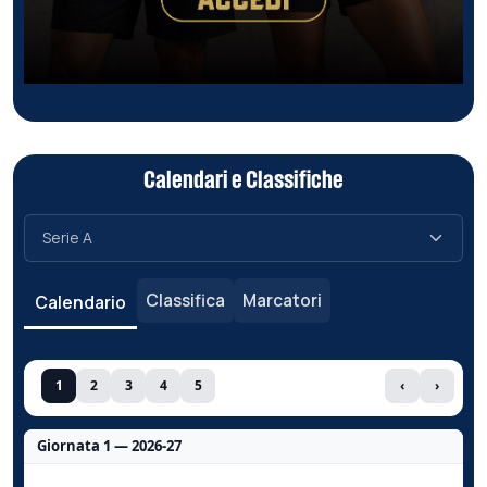
Calendari e Classifiche
Classifica
Marcatori
Calendario
1
2
3
4
5
‹
›
Giornata 1 — 2026-27
Nessun dato per questa giornata.