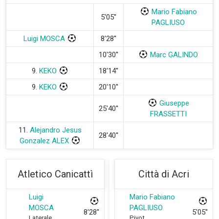
Mario Fabiano
5'05''
PAGLIUSO
Luigi MOSCA
8'28''
10'30''
Marc GALINDO
9.
KEKO
18'14''
9.
KEKO
20'10''
Giuseppe
25'40''
FRASSETTI
11.
Alejandro Jesus
28'40''
Gonzalez ALEX
Atletico Canicattì
Città di Acri
Luigi
Mario Fabiano
MOSCA
PAGLIUSO
8'28''
5'05''
Laterale
Pivot