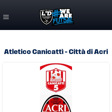
Skip to main content
HOME
»
ATLETICO CANICATTÌ – CITTÀ DI ACRI
Atletico Canicattì – Città di Acri