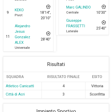
Marc GALINDO
KEKO
9
18'14'',
10'30''
Centrale
Pivot
20'10''
Giuseppe
Alejandro
FRASSETTI
25'40''
Jesus
Laterale
11
Gonzalez
28'40''
ALEX
Universale
Risultati
SQUADRA
RISULTATO FINALE
ESITO
Atletico Canicattì
4
Vittoria
Città di Acri
3
Sconfitta
Impianto Sportivo