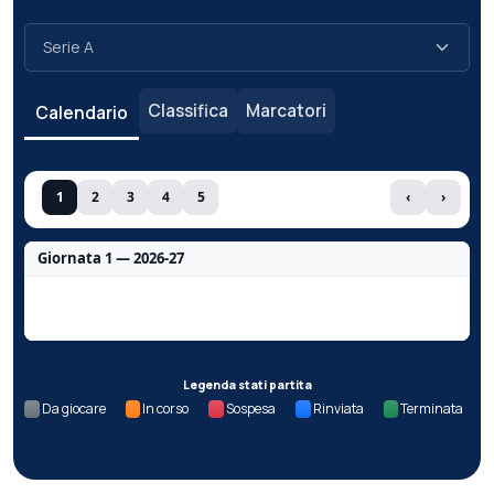
Classifica
Marcatori
Calendario
1
2
3
4
5
‹
›
Giornata 1 — 2026-27
Nessun dato per questa giornata.
Legenda stati partita
Da giocare
In corso
Sospesa
Rinviata
Terminata