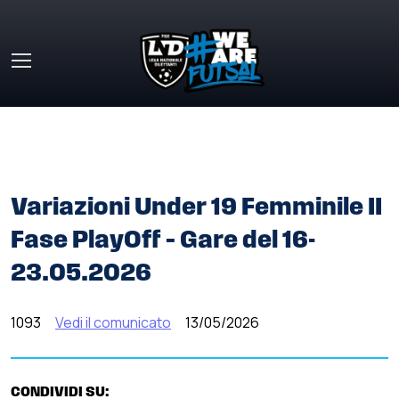
Skip to main content
HOME
»
COMUNICATI STAMPA
»
VARIAZIONI UNDER 19
FEMMINILE II FASE PLAYOFF – GARE DEL 16-23.05.2026
Variazioni Under 19 Femminile II
Fase PlayOff – Gare del 16-
23.05.2026
1093
Vedi il comunicato
13/05/2026
CONDIVIDI SU: