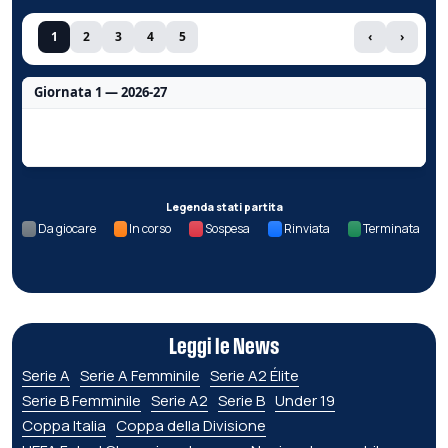
1
2
3
4
5
‹
›
Giornata 1 — 2026-27
Nessun dato per questa giornata.
Legenda stati partita
Da giocare
In corso
Sospesa
Rinviata
Terminata
Leggi le News
Serie A
Serie A Femminile
Serie A2 Élite
Serie B Femminile
Serie A2
Serie B
Under 19
Coppa Italia
Coppa della Divisione