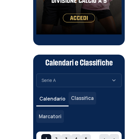
Calendari e Classifiche
Classifica
Calendario
Marcatori
1
2
3
4
5
‹
›