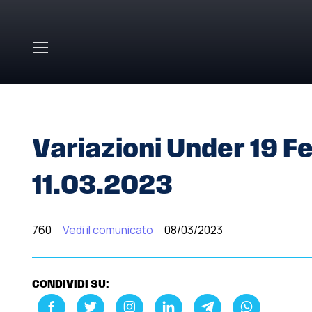
Skip to main content
HOME
»
COMUNICATI STAMPA
»
VARIAZIONI UNDER 19 F
Variazioni Under 19 F
11.03.2023
760
Vedi il comunicato
08/03/2023
CONDIVIDI SU: