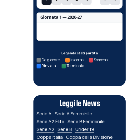
Giornata 1 — 2026-27
Nessun dato per questa giornata.
Legenda stati partita
Da giocare
In corso
Sospesa
Rinviata
Terminata
Leggi le News
Serie A
Serie A Femminile
Serie A2 Élite
Serie B Femminile
Serie A2
Serie B
Under 19
Coppa Italia
Coppa della Divisione