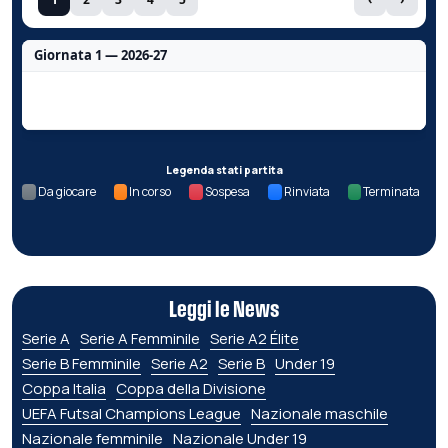
Giornata 1 — 2026-27
Nessun dato per questa giornata.
Legenda stati partita
Da giocare
In corso
Sospesa
Rinviata
Terminata
Leggi le News
Serie A
Serie A Femminile
Serie A2 Élite
Serie B Femminile
Serie A2
Serie B
Under 19
Coppa Italia
Coppa della Divisione
UEFA Futsal Champions League
Nazionale maschile
Nazionale femminile
Nazionale Under 19