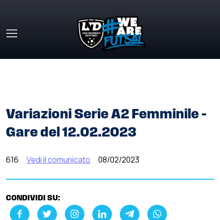
Skip to main content
HOME
»
COMUNICATI STAMPA
»
VARIAZIONI SERIE A2
FEMMINILE – GARE DEL 12.02.2023
Variazioni Serie A2 Femminile –
Gare del 12.02.2023
616
Vedi il comunicato
08/02/2023
CONDIVIDI SU: