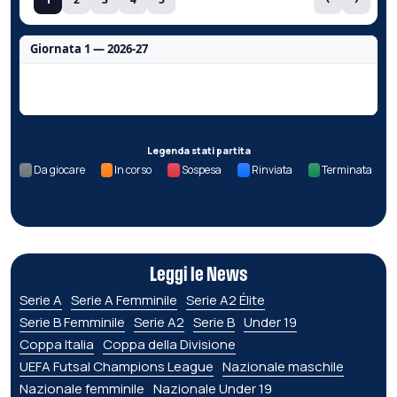
Giornata 1 — 2026-27
Nessun dato per questa giornata.
Legenda stati partita
Da giocare
In corso
Sospesa
Rinviata
Terminata
Leggi le News
Serie A
Serie A Femminile
Serie A2 Élite
Serie B Femminile
Serie A2
Serie B
Under 19
Coppa Italia
Coppa della Divisione
UEFA Futsal Champions League
Nazionale maschile
Nazionale femminile
Nazionale Under 19