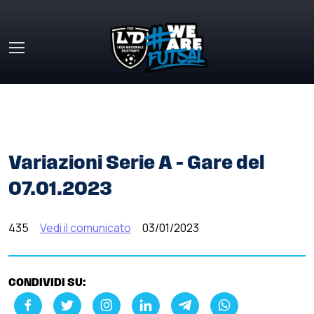
Skip to main content
HOME
»
COMUNICATI STAMPA
»
VARIAZIONI SERIE A –
GARE DEL 07.01.2023
Variazioni Serie A – Gare del
07.01.2023
435
Vedi il comunicato
03/01/2023
CONDIVIDI SU: