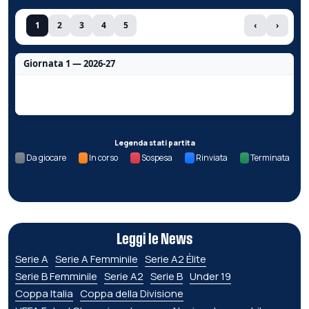
1
2
3
4
5
‹
›
Giornata 1 — 2026-27
Nessun dato per questa giornata.
Legenda stati partita
Da giocare
In corso
Sospesa
Rinviata
Terminata
Leggi le News
Serie A
Serie A Femminile
Serie A2 Élite
Serie B Femminile
Serie A2
Serie B
Under 19
Coppa Italia
Coppa della Divisione