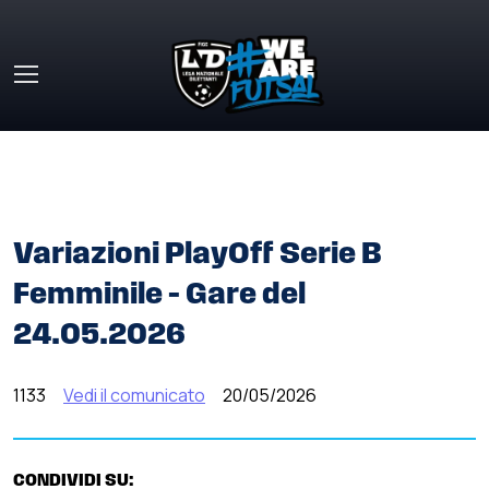
Skip to main content
HOME
»
COMUNICATI STAMPA
»
VARIAZIONI PLAYOFF
SERIE B FEMMINILE – GARE DEL 24.05.2026
Variazioni PlayOff Serie B
Femminile – Gare del
24.05.2026
1133
Vedi il comunicato
20/05/2026
CONDIVIDI SU: