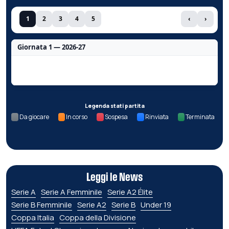
1
2
3
4
5
‹
›
Giornata 1 — 2026-27
Nessun dato per questa giornata.
Legenda stati partita
Da giocare
In corso
Sospesa
Rinviata
Terminata
Leggi le News
Serie A
Serie A Femminile
Serie A2 Élite
Serie B Femminile
Serie A2
Serie B
Under 19
Coppa Italia
Coppa della Divisione