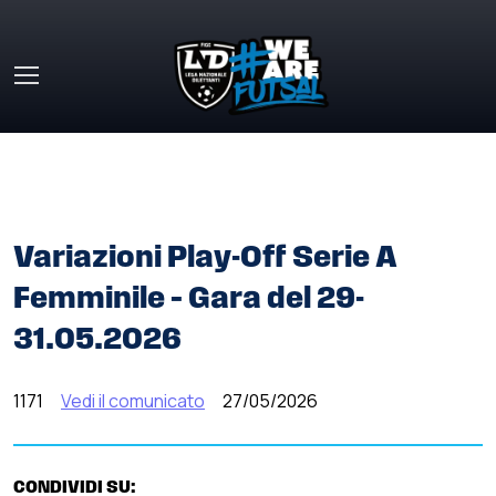
Skip to main content
HOME
»
COMUNICATI STAMPA
»
VARIAZIONI PLAY-OFF
SERIE A FEMMINILE – GARA DEL 29-31.05.2026
Variazioni Play-Off Serie A
Femminile – Gara del 29-
31.05.2026
1171
Vedi il comunicato
27/05/2026
CONDIVIDI SU: