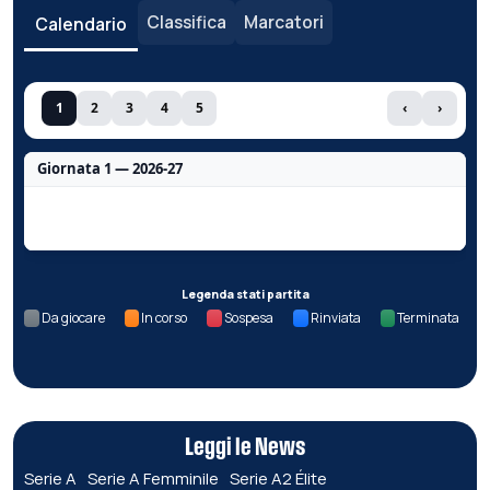
Classifica
Marcatori
Calendario
1
2
3
4
5
‹
›
Giornata 1 — 2026-27
Nessun dato per questa giornata.
Legenda stati partita
Da giocare
In corso
Sospesa
Rinviata
Terminata
Leggi le News
Serie A
Serie A Femminile
Serie A2 Élite