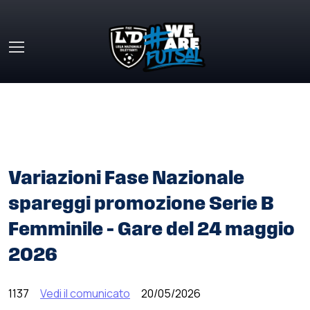
Skip to main content
HOME
»
COMUNICATI STAMPA
»
VARIAZIONI FASE
NAZIONALE SPAREGGI PROMOZIONE SERIE B FEMMINILE –
GARE DEL 24 MAGGIO 2026
Variazioni Fase Nazionale
spareggi promozione Serie B
Femminile – Gare del 24 maggio
2026
1137
Vedi il comunicato
20/05/2026