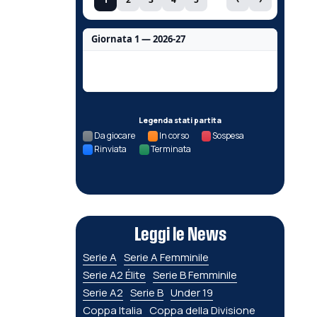
Giornata 1 — 2026-27
Nessun dato per questa giornata.
Legenda stati partita
Da giocare
In corso
Sospesa
Rinviata
Terminata
Leggi le News
Serie A
Serie A Femminile
Serie A2 Élite
Serie B Femminile
Serie A2
Serie B
Under 19
Coppa Italia
Coppa della Divisione