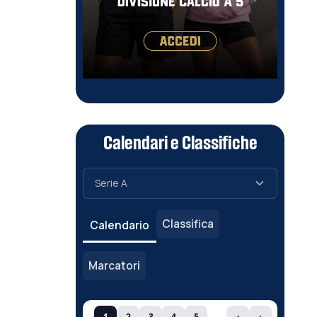
Calendari e Classifiche
Classifica
Calendario
Marcatori
1
2
3
4
5
‹
›