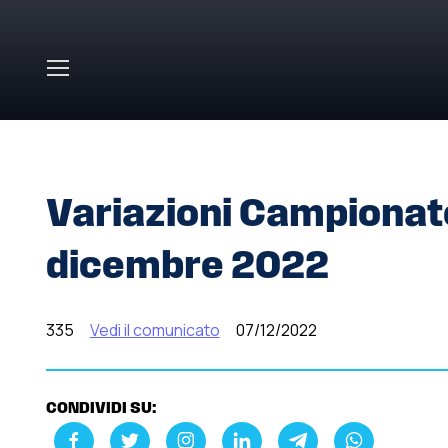
Skip to main content
HOME
»
COMUNICATI STAMPA
»
VARIAZIONI CAMPIONAT
Variazioni Campionato
dicembre 2022
335
Vedi il comunicato
07/12/2022
CONDIVIDI SU: