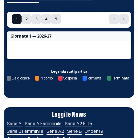
1
2
3
4
5
‹
›
Giornata 1 — 2026-27
Nessun dato per questa giornata.
Legenda stati partita
Da giocare
In corso
Sospesa
Rinviata
Terminata
Leggi le News
Serie A
Serie A Femminile
Serie A2 Élite
Serie B Femminile
Serie A2
Serie B
Under 19