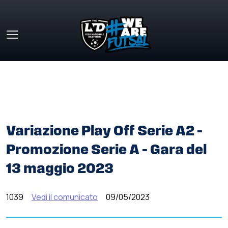
Skip to main content
HOME
»
COMUNICATI STAMPA
»
VARIAZIONE PLAY OFF
SERIE A2 – PROMOZIONE SERIE A – GARA DEL 13 MAGGIO
2023
Variazione Play Off Serie A2 –
Promozione Serie A – Gara del
13 maggio 2023
1039
Vedi il comunicato
09/05/2023