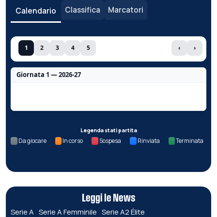
Classifica
Marcatori
Calendario
1
2
3
4
5
‹
›
Giornata 1 — 2026-27
Nessun dato per questa giornata.
Legenda stati partita
Da giocare
In corso
Sospesa
Rinviata
Terminata
Leggi le News
Serie A
Serie A Femminile
Serie A2 Élite