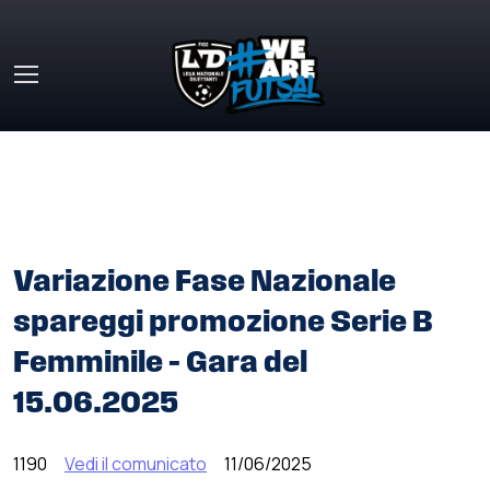
Skip to main content
HOME
»
COMUNICATI STAMPA
»
VARIAZIONE FASE
NAZIONALE SPAREGGI PROMOZIONE SERIE B FEMMINILE –
GARA DEL 15.06.2025
Variazione Fase Nazionale
spareggi promozione Serie B
Femminile – Gara del
15.06.2025
1190
Vedi il comunicato
11/06/2025