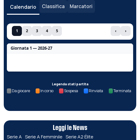
Classifica
Marcatori
Calendario
1
2
3
4
5
‹
›
Giornata 1 — 2026-27
Nessun dato per questa giornata.
Legenda stati partita
Da giocare
In corso
Sospesa
Rinviata
Terminata
Leggi le News
Serie A
Serie A Femminile
Serie A2 Élite