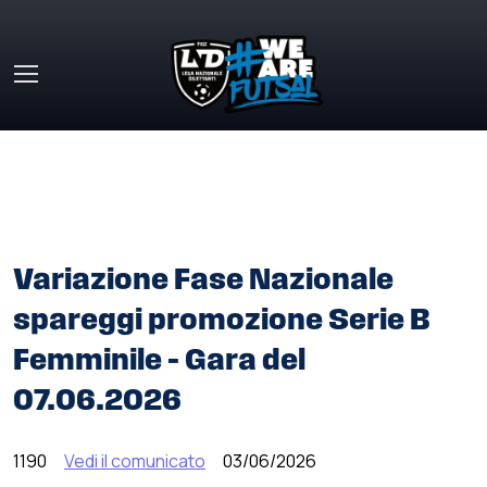
Skip to main content
HOME
»
COMUNICATI STAMPA
»
VARIAZIONE FASE
NAZIONALE SPAREGGI PROMOZIONE SERIE B FEMMINILE –
GARA DEL 07.06.2026
Variazione Fase Nazionale
spareggi promozione Serie B
Femminile – Gara del
07.06.2026
1190
Vedi il comunicato
03/06/2026