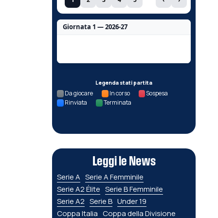
Giornata 1 — 2026-27
Nessun dato per questa giornata.
Legenda stati partita
Da giocare
In corso
Sospesa
Rinviata
Terminata
Leggi le News
Serie A
Serie A Femminile
Serie A2 Élite
Serie B Femminile
Serie A2
Serie B
Under 19
Coppa Italia
Coppa della Divisione