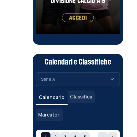
Calendari e Classifiche
Classifica
Calendario
Marcatori
1
2
3
4
5
‹
›