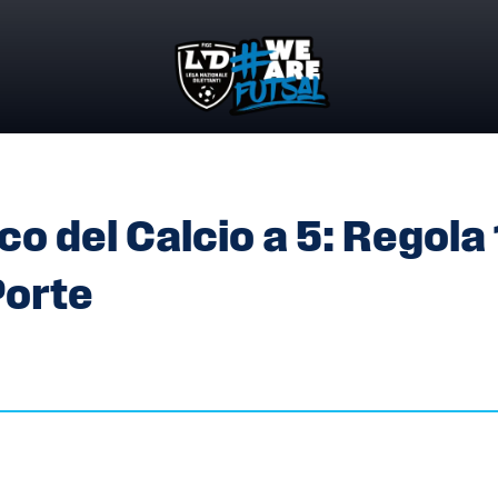
OCO DEL CALCIO A 5: REGOLA 1 PUNTO 9 LETTERA I – LE P
o del Calcio a 5: Regola 
Porte