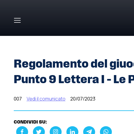
Skip to main content
HOME
»
COMUNICATI STAMPA
»
REGOLAMENTO DEL GIU
Regolamento del giuoc
Punto 9 Lettera I – Le 
007
Vedi il comunicato
20/07/2023
CONDIVIDI SU: