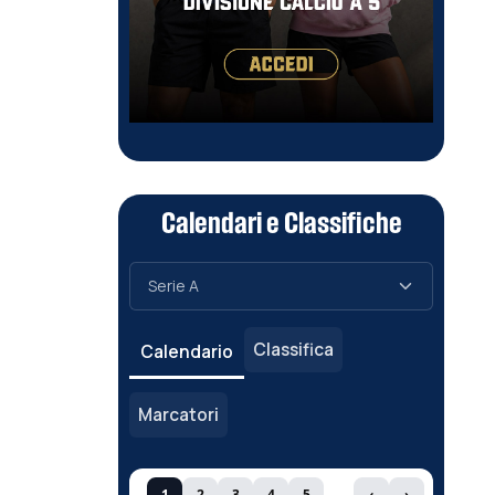
Calendari e Classifiche
Classifica
Calendario
Marcatori
1
2
3
4
5
‹
›