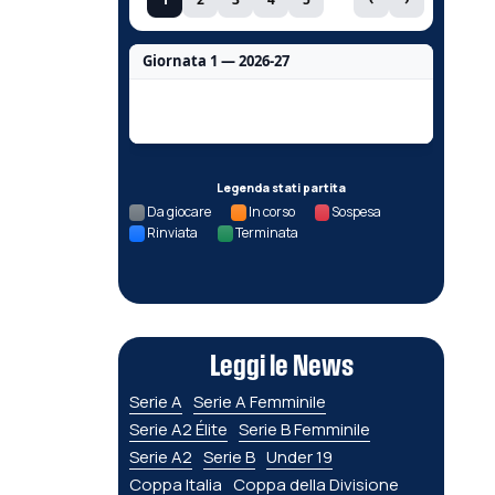
Giornata 1 — 2026-27
Nessun dato per questa giornata.
Legenda stati partita
Da giocare
In corso
Sospesa
Rinviata
Terminata
Leggi le News
Serie A
Serie A Femminile
Serie A2 Élite
Serie B Femminile
Serie A2
Serie B
Under 19
Coppa Italia
Coppa della Divisione