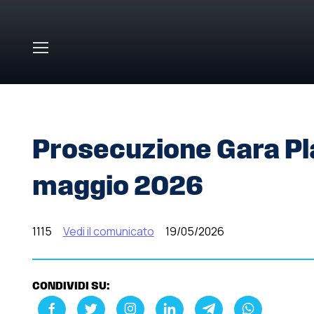
Skip to main content
HOME
»
COMUNICATI STAMPA
»
PROSECUZIONE GARA P
Prosecuzione Gara Pla
maggio 2026
1115
Vedi il comunicato
19/05/2026
CONDIVIDI SU: