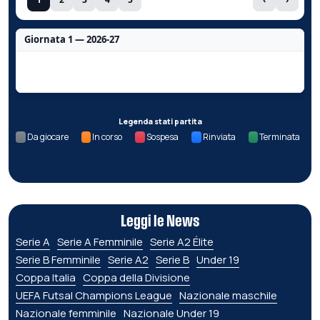
Giornata 1 — 2026-27
Nessun dato per questa giornata.
Legenda stati partita
Da giocare
In corso
Sospesa
Rinviata
Terminata
Leggi le News
Serie A
Serie A Femminile
Serie A2 Élite
Serie B Femminile
Serie A2
Serie B
Under 19
Coppa Italia
Coppa della Divisione
UEFA Futsal Champions League
Nazionale maschile
Nazionale femminile
Nazionale Under 19