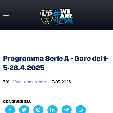
Skip to main content
HOME
»
COMUNICATI STAMPA
»
PROGRAMMA SERIE A –
GARE DEL 1-5-26.4.2025
Programma Serie A – Gare del 1-
5-26.4.2025
791
Vedi il comunicato
17/03/2025
CONDIVIDI SU: