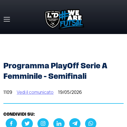
Skip to main content
HOME
»
COMUNICATI STAMPA
»
PROGRAMMA PLAYOFF
SERIE A FEMMINILE – SEMIFINALI
Programma PlayOff Serie A
Femminile – Semifinali
1109
Vedi il comunicato
19/05/2026
CONDIVIDI SU: