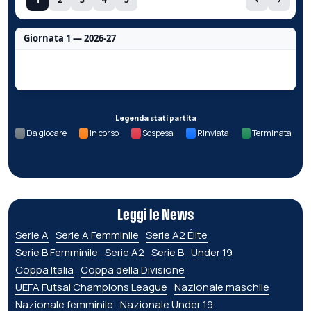
Giornata 1 — 2026-27
Nessun dato per questa giornata.
Legenda stati partita
Da giocare
In corso
Sospesa
Rinviata
Terminata
Leggi le News
Serie A
Serie A Femminile
Serie A2 Élite
Serie B Femminile
Serie A2
Serie B
Under 19
Coppa Italia
Coppa della Divisione
UEFA Futsal Champions League
Nazionale maschile
Nazionale femminile
Nazionale Under 19