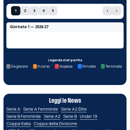
1
2
3
4
5
‹
›
Giornata 1 — 2026-27
Nessun dato per questa giornata.
Legenda stati partita
Da giocare
In corso
Sospesa
Rinviata
Terminata
Leggi le News
Serie A
Serie A Femminile
Serie A2 Élite
Serie B Femminile
Serie A2
Serie B
Under 19
Coppa Italia
Coppa della Divisione