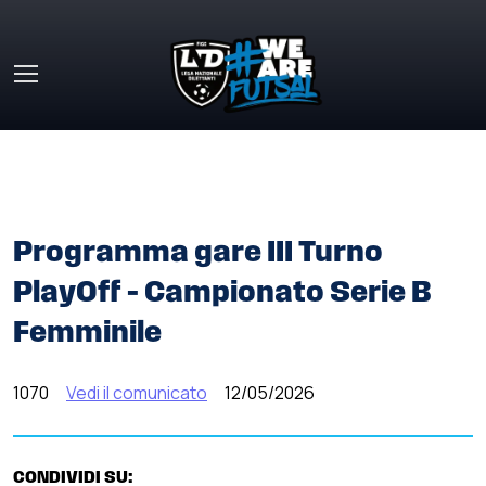
Skip to main content
HOME
»
COMUNICATI STAMPA
»
PROGRAMMA GARE III
TURNO PLAYOFF – CAMPIONATO SERIE B FEMMINILE
Programma gare III Turno
PlayOff – Campionato Serie B
Femminile
1070
Vedi il comunicato
12/05/2026
CONDIVIDI SU: