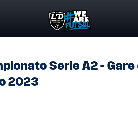
ONATO SERIE A2 – GARE DEL 04 – 11 – 18 – 25 FEBBRAIO 20
onato Serie A2 – Gare 
aio 2023