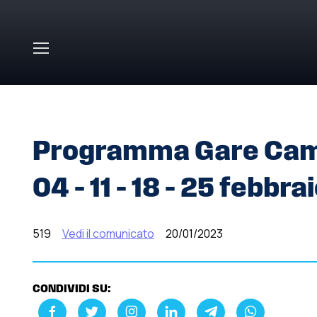
Skip to main content
HOME
»
COMUNICATI STAMPA
»
PROGRAMMA GARE CAMPI
Programma Gare Campi
04 – 11 – 18 – 25 febbr
519
Vedi il comunicato
20/01/2023
CONDIVIDI SU: