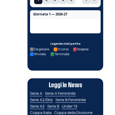
Giornata 1 — 2026-27
Nessun dato per questa giornata.
Legenda stati partita
Da giocare
In corso
Sospesa
Rinviata
Terminata
Leggi le News
Serie A
Serie A Femminile
Serie A2 Élite
Serie B Femminile
Serie A2
Serie B
Under 19
Coppa Italia
Coppa della Divisione