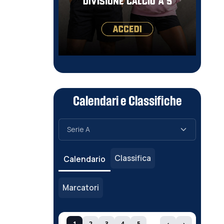
Calendari e Classifiche
Classifica
Calendario
Marcatori
1
2
3
4
5
‹
›