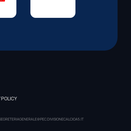
 POLICY
PEC: SEGRETERIAGENERALE@PEC.DIVISIONECALCIOA5.IT