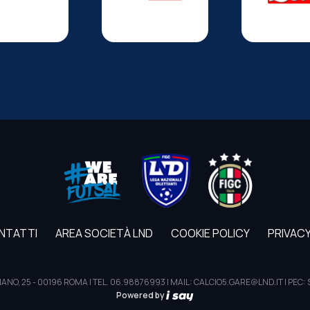
NTATTI
AREA SOCIETÀ LND
COOKIE POLICY
PRIVACY
E TIZIANO, 25 - 00196 ROMA | TEL. 06.98876993 | MAIL: CALCIO5.GARE@LND.IT | 
Powered by