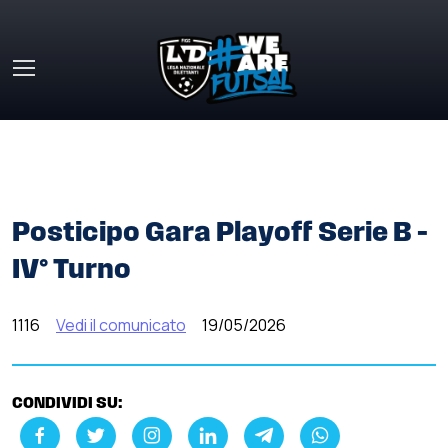
Skip to main content
HOME
»
COMUNICATI STAMPA
»
POSTICIPO GARA
PLAYOFF SERIE B – IV° TURNO
Posticipo Gara Playoff Serie B –
IV° Turno
1116
Vedi il comunicato
19/05/2026
CONDIVIDI SU: