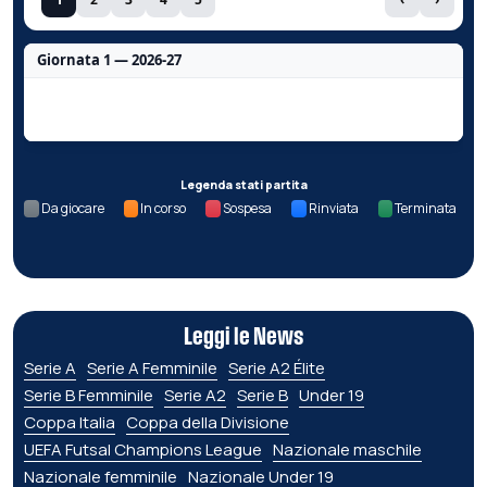
Giornata 1 — 2026-27
Nessun dato per questa giornata.
Legenda stati partita
Da giocare
In corso
Sospesa
Rinviata
Terminata
Leggi le News
Serie A
Serie A Femminile
Serie A2 Élite
Serie B Femminile
Serie A2
Serie B
Under 19
Coppa Italia
Coppa della Divisione
UEFA Futsal Champions League
Nazionale maschile
Nazionale femminile
Nazionale Under 19