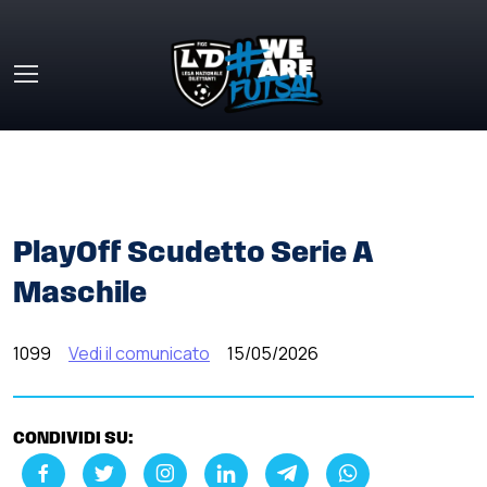
Skip to main content
HOME
»
COMUNICATI STAMPA
»
PLAYOFF SCUDETTO
SERIE A MASCHILE
PlayOff Scudetto Serie A
Maschile
1099
Vedi il comunicato
15/05/2026
CONDIVIDI SU: