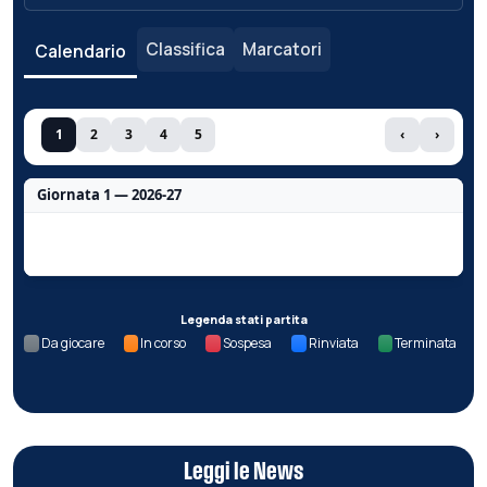
Classifica
Marcatori
Calendario
1
2
3
4
5
‹
›
Giornata 1 — 2026-27
Nessun dato per questa giornata.
Legenda stati partita
Da giocare
In corso
Sospesa
Rinviata
Terminata
Leggi le News