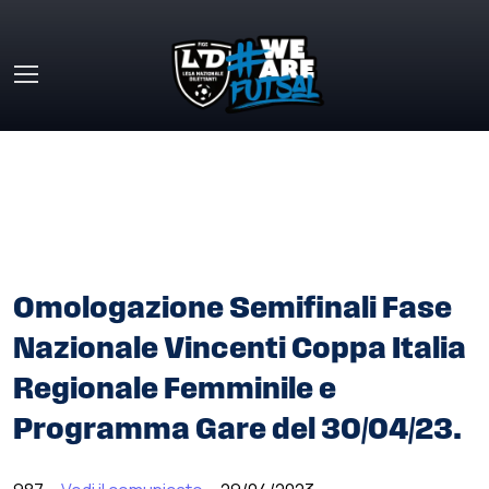
Skip to main content
HOME
»
COMUNICATI STAMPA
»
OMOLOGAZIONE
SEMIFINALI FASE NAZIONALE VINCENTI COPPA ITALIA
REGIONALE FEMMINILE E PROGRAMMA GARE DEL
30/04/23.
Omologazione Semifinali Fase
Nazionale Vincenti Coppa Italia
Regionale Femminile e
Programma Gare del 30/04/23.