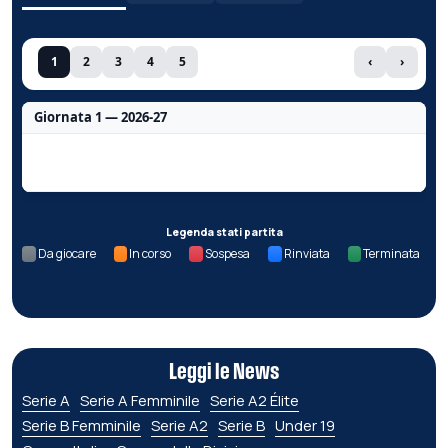
1
2
3
4
5
‹
›
Giornata 1 — 2026-27
Nessun dato per questa giornata.
Legenda stati partita
Da giocare
In corso
Sospesa
Rinviata
Terminata
Leggi le News
Serie A
Serie A Femminile
Serie A2 Élite
Serie B Femminile
Serie A2
Serie B
Under 19