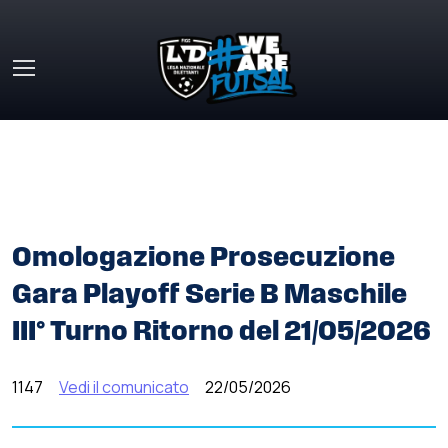
Skip to main content
HOME
»
COMUNICATI STAMPA
»
OMOLOGAZIONE
PROSECUZIONE GARA PLAYOFF SERIE B MASCHILE III°
TURNO RITORNO DEL 21/05/2026
Omologazione Prosecuzione
Gara Playoff Serie B Maschile
III° Turno Ritorno del 21/05/2026
1147
Vedi il comunicato
22/05/2026