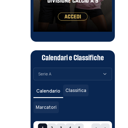
Calendari e Classifiche
Classifica
Calendario
Marcatori
1
2
3
4
5
‹
›