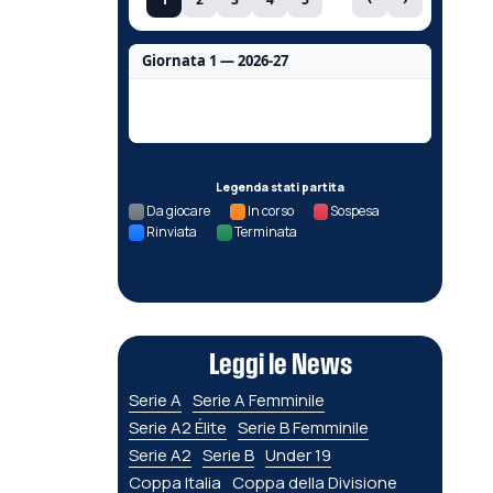
Giornata 1 — 2026-27
Nessun dato per questa giornata.
Legenda stati partita
Da giocare
In corso
Sospesa
Rinviata
Terminata
Leggi le News
Serie A
Serie A Femminile
Serie A2 Élite
Serie B Femminile
Serie A2
Serie B
Under 19
Coppa Italia
Coppa della Divisione