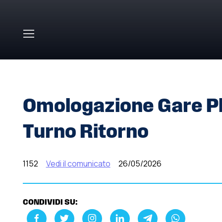
Skip to main content
HOME
»
COMUNICATI STAMPA
»
OMOLOGAZIONE GARE PL
Omologazione Gare Play
Turno Ritorno
1152
Vedi il comunicato
26/05/2026
CONDIVIDI SU: