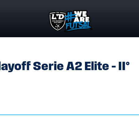
AYOFF SERIE A2 ELITE – II° TURNO RITORNO
off Serie A2 Elite – II°