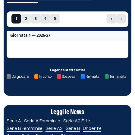
1
2
3
4
5
‹
›
Giornata 1 — 2026-27
Nessun dato per questa giornata.
Legenda stati partita
Da giocare
In corso
Sospesa
Rinviata
Terminata
Leggi le News
Serie A
Serie A Femminile
Serie A2 Élite
Serie B Femminile
Serie A2
Serie B
Under 19