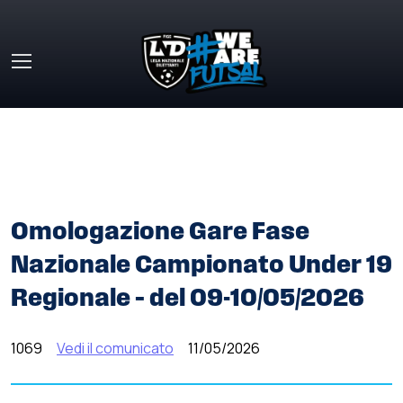
Skip to main content
HOME
»
COMUNICATI STAMPA
»
OMOLOGAZIONE GARE
FASE NAZIONALE CAMPIONATO UNDER 19 REGIONALE –
DEL 09-10/05/2026
Omologazione Gare Fase
Nazionale Campionato Under 19
Regionale – del 09-10/05/2026
1069
Vedi il comunicato
11/05/2026