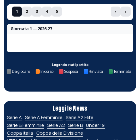
1
2
3
4
5
‹
›
Giornata 1 — 2026-27
Nessun dato per questa giornata.
Legenda stati partita
Da giocare
In corso
Sospesa
Rinviata
Terminata
Leggi le News
Serie A
Serie A Femminile
Serie A2 Élite
Serie B Femminile
Serie A2
Serie B
Under 19
Coppa Italia
Coppa della Divisione