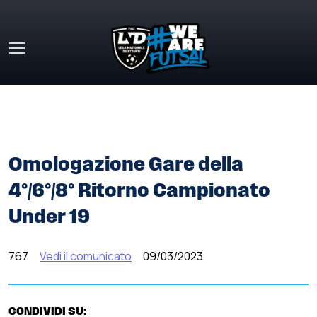
Skip to main content
HOME
»
COMUNICATI STAMPA
»
OMOLOGAZIONE GARE
DELLA 4°/6°/8° RITORNO CAMPIONATO UNDER 19
Omologazione Gare della
4°/6°/8° Ritorno Campionato
Under 19
767
Vedi il comunicato
09/03/2023
CONDIVIDI SU: