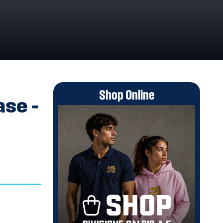
1/23
Shop Online
ase –