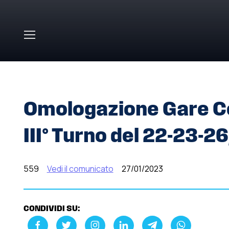
Skip to main content
HOME
»
COMUNICATI STAMPA
»
OMOLOGAZIONE GARE CO
Omologazione Gare Copp
III° Turno del 22-23-2
559
Vedi il comunicato
27/01/2023
CONDIVIDI SU: