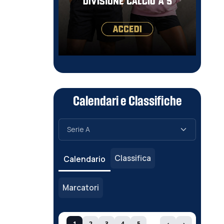
Calendari e Classifiche
Classifica
Calendario
Marcatori
1
2
3
4
5
‹
›