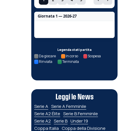
Giornata 1 — 2026-27
Nessun dato per questa giornata.
Legenda stati partita
Da giocare
In corso
Sospesa
Rinviata
Terminata
Leggi le News
Serie A
Serie A Femminile
Serie A2 Élite
Serie B Femminile
Serie A2
Serie B
Under 19
Coppa Italia
Coppa della Divisione