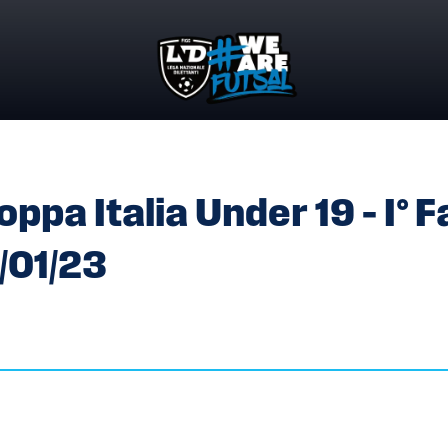
PPA ITALIA UNDER 19 – I° FASE – III° TURNO DEL 22-23-26/0
a Italia Under 19 – I° F
6/01/23