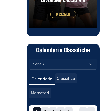
Calendari e Classifiche
Classifica
Calendario
Marcatori
1
2
3
4
5
‹
›