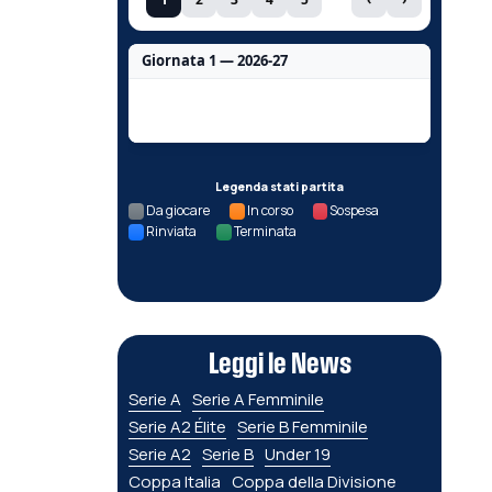
Giornata 1 — 2026-27
Nessun dato per questa giornata.
Legenda stati partita
Da giocare
In corso
Sospesa
Rinviata
Terminata
Leggi le News
Serie A
Serie A Femminile
Serie A2 Élite
Serie B Femminile
Serie A2
Serie B
Under 19
Coppa Italia
Coppa della Divisione