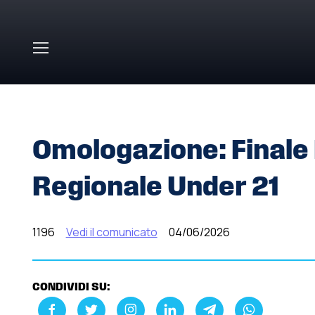
Skip to main content
HOME
»
COMUNICATI STAMPA
»
OMOLOGAZIONE: FINAL
Omologazione: Finale
Regionale Under 21
1196
Vedi il comunicato
04/06/2026
CONDIVIDI SU: