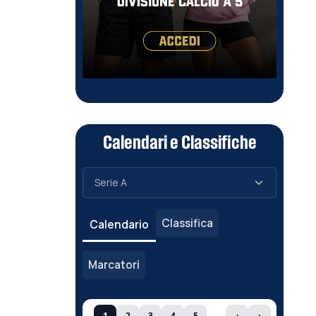
Calendari e Classifiche
Classifica
Calendario
Marcatori
1
2
3
4
5
‹
›