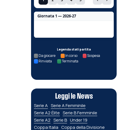
Giornata 1 — 2026-27
Nessun dato per questa giornata.
Legenda stati partita
Da giocare
In corso
Sospesa
Rinviata
Terminata
Leggi le News
Serie A
Serie A Femminile
Serie A2 Élite
Serie B Femminile
Serie A2
Serie B
Under 19
Coppa Italia
Coppa della Divisione