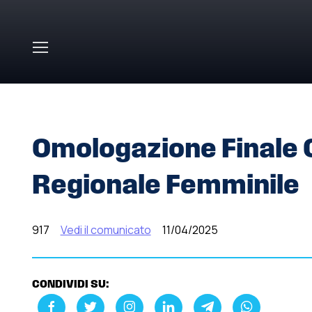
Skip to main content
HOME
»
COMUNICATI STAMPA
»
OMOLOGAZIONE FINALE
Omologazione Finale C
Regionale Femminile
917
Vedi il comunicato
11/04/2025
CONDIVIDI SU: