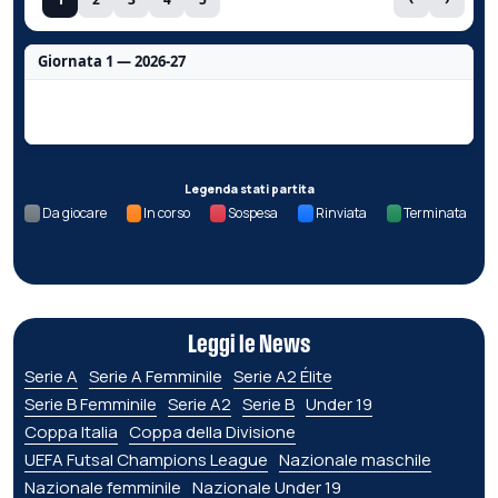
Giornata 1 — 2026-27
Nessun dato per questa giornata.
Legenda stati partita
Da giocare
In corso
Sospesa
Rinviata
Terminata
Leggi le News
Serie A
Serie A Femminile
Serie A2 Élite
Serie B Femminile
Serie A2
Serie B
Under 19
Coppa Italia
Coppa della Divisione
UEFA Futsal Champions League
Nazionale maschile
Nazionale femminile
Nazionale Under 19