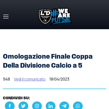
Skip to main content
HOME
»
COMUNICATI STAMPA
»
OMOLOGAZIONE FINALE
COPPA DELLA DIVISIONE CALCIO A 5
Omologazione Finale Coppa
Della Divisione Calcio a 5
948
Vedi il comunicato
18/04/2023
CONDIVIDI SU: