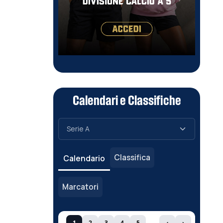
Calendari e Classifiche
Classifica
Calendario
Marcatori
1
2
3
4
5
‹
›