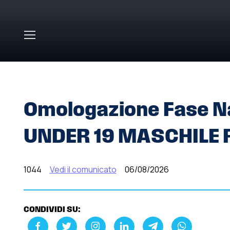
Skip to main content
HOME
»
COMUNICATI STAMPA
»
OMOLOGAZIONE FASE 
Omologazione Fase N
UNDER 19 MASCHILE 
1044
Vedi il comunicato
06/08/2026
CONDIVIDI SU: