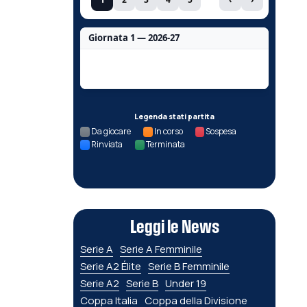
Giornata 1 — 2026-27
Nessun dato per questa giornata.
Legenda stati partita
Da giocare
In corso
Sospesa
Rinviata
Terminata
Leggi le News
Serie A
Serie A Femminile
Serie A2 Élite
Serie B Femminile
Serie A2
Serie B
Under 19
Coppa Italia
Coppa della Divisione