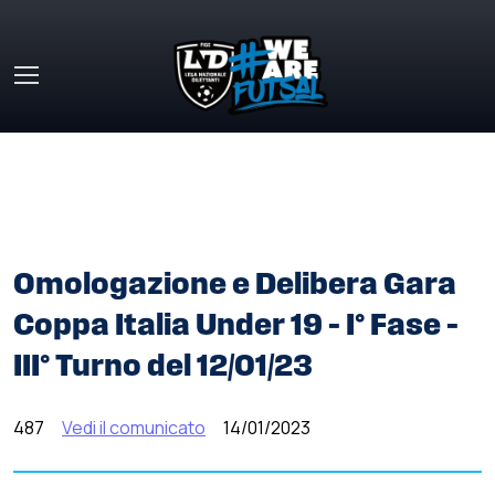
Skip to main content
HOME
»
COMUNICATI STAMPA
»
OMOLOGAZIONE E
DELIBERA GARA COPPA ITALIA UNDER 19 – I° FASE – III°
TURNO DEL 12/01/23
Omologazione e Delibera Gara
Coppa Italia Under 19 – I° Fase –
III° Turno del 12/01/23
487
Vedi il comunicato
14/01/2023