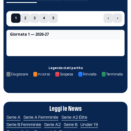
1
2
3
4
5
‹
›
Giornata 1 — 2026-27
Nessun dato per questa giornata.
Legenda stati partita
Da giocare
In corso
Sospesa
Rinviata
Terminata
Leggi le News
Serie A
Serie A Femminile
Serie A2 Élite
Serie B Femminile
Serie A2
Serie B
Under 19