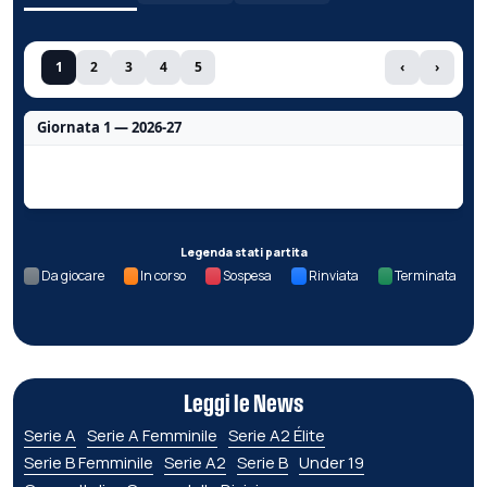
1
2
3
4
5
‹
›
Giornata 1 — 2026-27
Nessun dato per questa giornata.
Legenda stati partita
Da giocare
In corso
Sospesa
Rinviata
Terminata
Leggi le News
Serie A
Serie A Femminile
Serie A2 Élite
Serie B Femminile
Serie A2
Serie B
Under 19