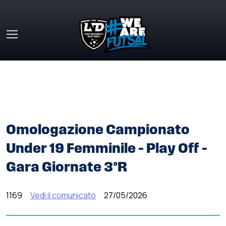
Skip to main content
HOME
»
COMUNICATI STAMPA
»
OMOLOGAZIONE
CAMPIONATO UNDER 19 FEMMINILE – PLAY OFF – GARA
GIORNATE 3°R
Omologazione Campionato
Under 19 Femminile – Play Off –
Gara Giornate 3°R
1169
Vedi il comunicato
27/05/2026