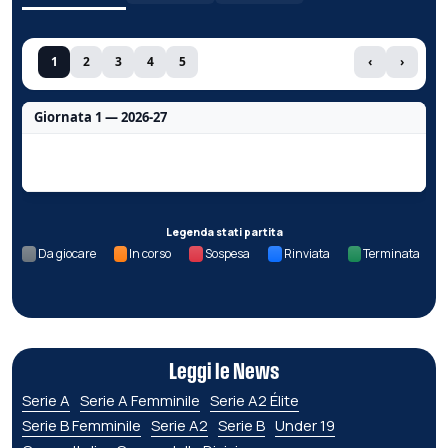
1
2
3
4
5
‹
›
Giornata 1 — 2026-27
Nessun dato per questa giornata.
Legenda stati partita
Da giocare
In corso
Sospesa
Rinviata
Terminata
Leggi le News
Serie A
Serie A Femminile
Serie A2 Élite
Serie B Femminile
Serie A2
Serie B
Under 19