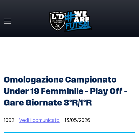
Skip to main content
HOME
»
COMUNICATI STAMPA
»
OMOLOGAZIONE
CAMPIONATO UNDER 19 FEMMINILE – PLAY OFF – GARE
GIORNATE 3°R/1°R
Omologazione Campionato
Under 19 Femminile – Play Off –
Gare Giornate 3°R/1°R
1092
Vedi il comunicato
13/05/2026