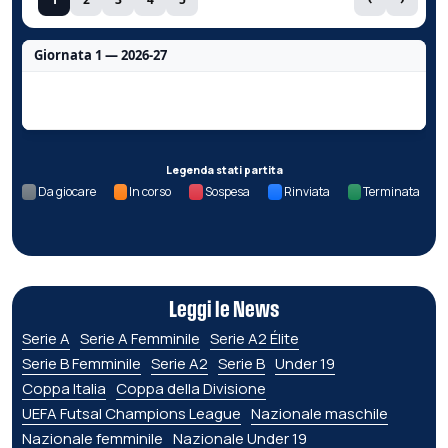
Giornata 1 — 2026-27
Nessun dato per questa giornata.
Legenda stati partita
Da giocare
In corso
Sospesa
Rinviata
Terminata
Leggi le News
Serie A
Serie A Femminile
Serie A2 Élite
Serie B Femminile
Serie A2
Serie B
Under 19
Coppa Italia
Coppa della Divisione
UEFA Futsal Champions League
Nazionale maschile
Nazionale femminile
Nazionale Under 19