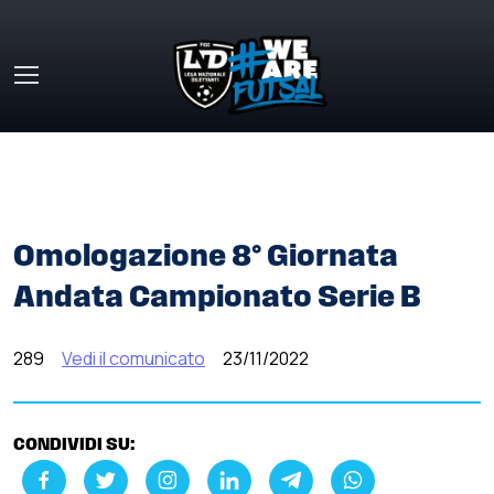
Skip to main content
HOME
»
COMUNICATI STAMPA
»
OMOLOGAZIONE 8°
GIORNATA ANDATA CAMPIONATO SERIE B
Omologazione 8° Giornata
Andata Campionato Serie B
289
Vedi il comunicato
23/11/2022
CONDIVIDI SU: