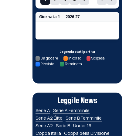
Giornata 1 — 2026-27
Nessun dato per questa giornata.
Legenda stati partita
Da giocare
In corso
Sospesa
Rinviata
Terminata
Leggi le News
Serie A
Serie A Femminile
Serie A2 Élite
Serie B Femminile
Serie A2
Serie B
Under 19
Coppa Italia
Coppa della Divisione