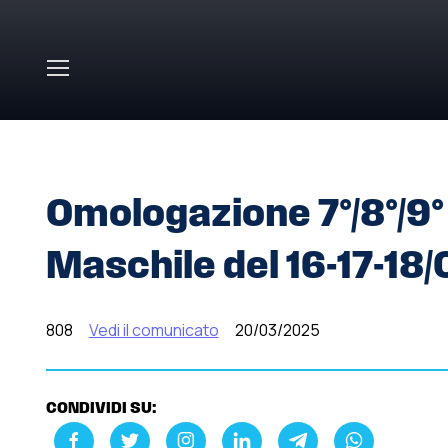
Skip to main content
HOME
»
COMUNICATI STAMPA
»
OMOLOGAZIONE 7°/8°/
Omologazione 7°/8°/9°
Maschile del 16-17-18
808
Vedi il comunicato
20/03/2025
CONDIVIDI SU: