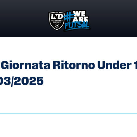
9° GIORNATA RITORNO UNDER 19 MASCHILE DEL 16-17-18/03
 Giornata Ritorno Under 
/03/2025