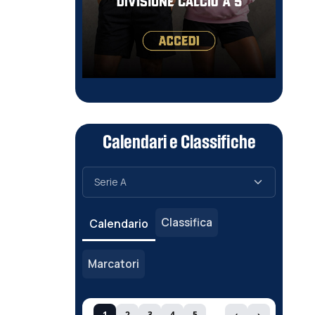
Calendari e Classifiche
Classifica
Calendario
Marcatori
1
2
3
4
5
‹
›