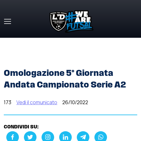
Skip to main content
HOME
»
COMUNICATI STAMPA
»
OMOLOGAZIONE 5°
GIORNATA ANDATA CAMPIONATO SERIE A2
Omologazione 5° Giornata
Andata Campionato Serie A2
173
Vedi il comunicato
26/10/2022
CONDIVIDI SU: