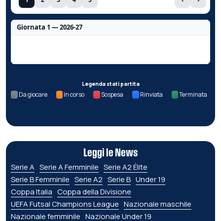
Giornata 1 — 2026-27
Nessun dato per questa giornata.
Legenda stati partita
Da giocare
In corso
Sospesa
Rinviata
Terminata
Leggi le News
Serie A
Serie A Femminile
Serie A2 Élite
Serie B Femminile
Serie A2
Serie B
Under 19
Coppa Italia
Coppa della Divisione
UEFA Futsal Champions League
Nazionale maschile
Nazionale femminile
Nazionale Under 19