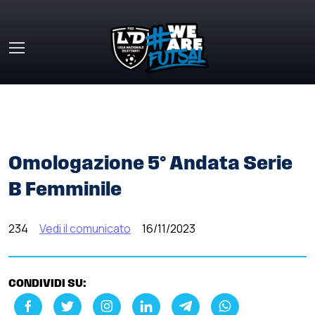
Skip to main content
HOME
»
COMUNICATI STAMPA
»
OMOLOGAZIONE 5°
ANDATA SERIE B FEMMINILE
Omologazione 5° Andata Serie
B Femminile
234
Vedi il comunicato
16/11/2023
CONDIVIDI SU: