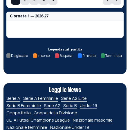
Giornata 1 — 2026-27
Nessun dato per questa giornata.
Legenda stati partita
Da giocare
In corso
Sospesa
Rinviata
Terminata
Leggi le News
Serie A
Serie A Femminile
Serie A2 Élite
Serie B Femminile
Serie A2
Serie B
Under 19
Coppa Italia
Coppa della Divisione
UEFA Futsal Champions League
Nazionale maschile
Nazionale femminile
Nazionale Under 19