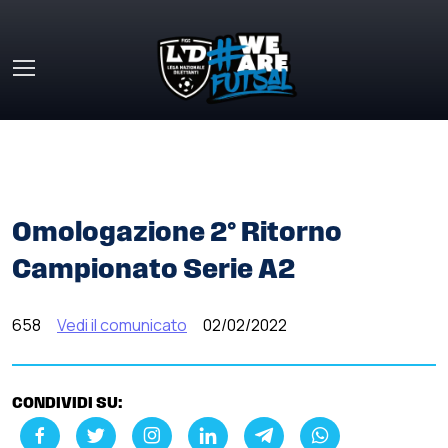
Skip to main content
HOME
»
COMUNICATI STAMPA
»
OMOLOGAZIONE 2°
RITORNO CAMPIONATO SERIE A2
Omologazione 2° Ritorno
Campionato Serie A2
658
Vedi il comunicato
02/02/2022
CONDIVIDI SU: