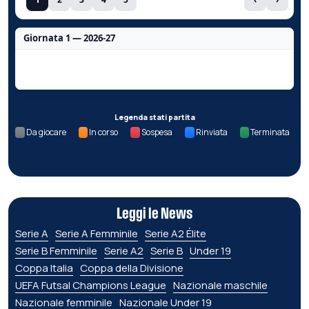
Giornata 1 — 2026-27
Nessun dato per questa giornata.
Legenda stati partita
Da giocare
In corso
Sospesa
Rinviata
Terminata
Leggi le News
Serie A
Serie A Femminile
Serie A2 Élite
Serie B Femminile
Serie A2
Serie B
Under 19
Coppa Italia
Coppa della Divisione
UEFA Futsal Champions League
Nazionale maschile
Nazionale femminile
Nazionale Under 19