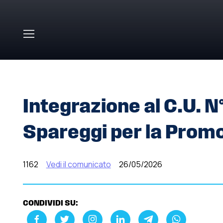
Skip to main content
HOME
»
COMUNICATI STAMPA
»
INTEGRAZIONE AL C.U.
Integrazione al C.U. N
Spareggi per la Prom
1162
Vedi il comunicato
26/05/2026
CONDIVIDI SU: