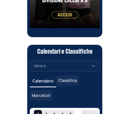
Calendari e Classifiche
Classifica
Calendario
Marcatori
1
2
3
4
5
‹
›