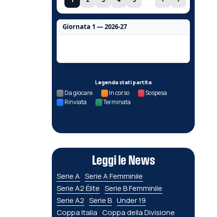
Giornata 1 — 2026-27
Nessun dato per questa giornata.
Legenda stati partita
Da giocare
In corso
Sospesa
Rinviata
Terminata
Leggi le News
Serie A
Serie A Femminile
Serie A2 Élite
Serie B Femminile
Serie A2
Serie B
Under 19
Coppa Italia
Coppa della Divisione