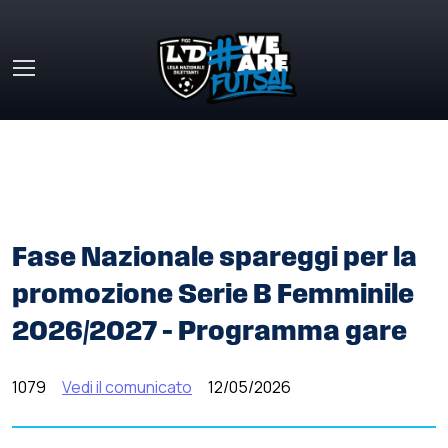
Skip to main content
HOME
»
COMUNICATI STAMPA
»
FASE NAZIONALE
SPAREGGI PER LA PROMOZIONE SERIE B FEMMINILE
2026/2027 – PROGRAMMA GARE
Fase Nazionale spareggi per la
promozione Serie B Femminile
2026/2027 – Programma gare
1079
Vedi il comunicato
12/05/2026