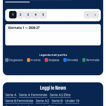
1
2
3
4
5
‹
›
Giornata 1 — 2026-27
Nessun dato per questa giornata.
Legenda stati partita
Da giocare
In corso
Sospesa
Rinviata
Terminata
Leggi le News
Serie A
Serie A Femminile
Serie A2 Élite
Serie B Femminile
Serie A2
Serie B
Under 19