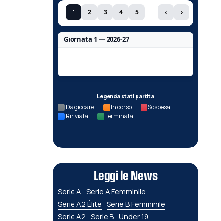
1
2
3
4
5
‹
›
Giornata 1 — 2026-27
Nessun dato per questa giornata.
Legenda stati partita
Da giocare
In corso
Sospesa
Rinviata
Terminata
Leggi le News
Serie A
Serie A Femminile
Serie A2 Élite
Serie B Femminile
Serie A2
Serie B
Under 19