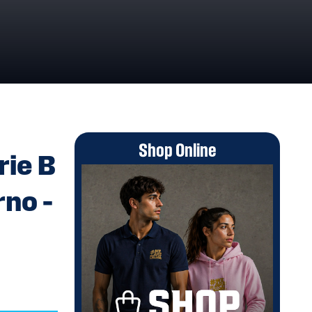
OGRAMMA GARE II° TURNO – GARE DEL 31.05.2026-
Shop Online
rie B
no –