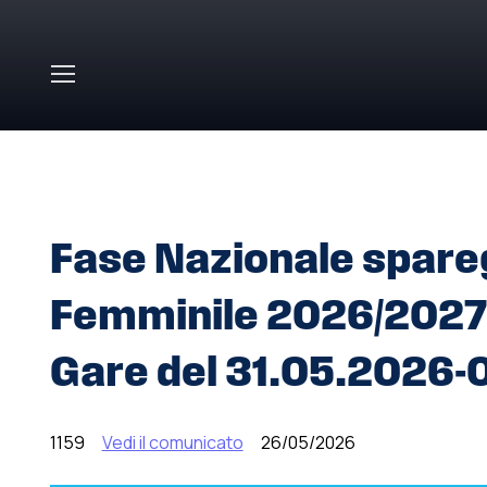
Skip to main content
HOME
»
COMUNICATI STAMPA
»
FASE NAZIONALE SPARE
07.06.2026
Fase Nazionale spareg
Femminile 2026/2027 
Gare del 31.05.2026-
1159
Vedi il comunicato
26/05/2026