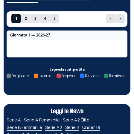
1
2
3
4
5
‹
›
Giornata 1 — 2026-27
Nessun dato per questa giornata.
Legenda stati partita
Da giocare
In corso
Sospesa
Rinviata
Terminata
Leggi le News
Serie A
Serie A Femminile
Serie A2 Élite
Serie B Femminile
Serie A2
Serie B
Under 19