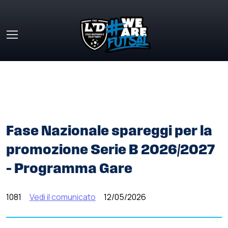
Skip to main content
HOME
»
COMUNICATI STAMPA
»
FASE NAZIONALE
SPAREGGI PER LA PROMOZIONE SERIE B 2026/2027 –
PROGRAMMA GARE
Fase Nazionale spareggi per la
promozione Serie B 2026/2027
– Programma Gare
1081
Vedi il comunicato
12/05/2026