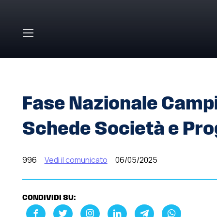
Skip to main content
HOME
»
COMUNICATI STAMPA
»
FASE NAZIONALE CAM
Fase Nazionale Campi
Schede Società e Pr
996
Vedi il comunicato
06/05/2025
CONDIVIDI SU: