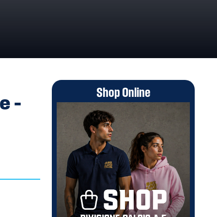
AMMA GARA
Shop Online
e –