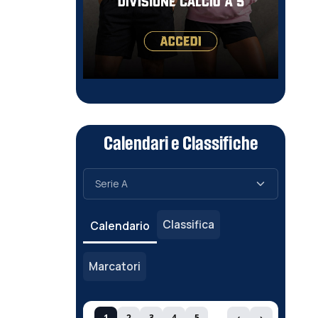
Calendari e Classifiche
Classifica
Calendario
Marcatori
1
2
3
4
5
‹
›