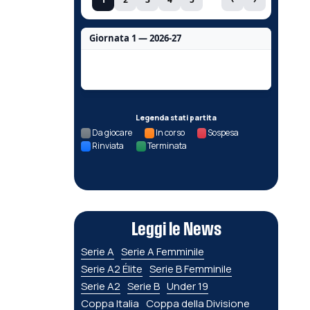
Giornata 1 — 2026-27
Nessun dato per questa giornata.
Legenda stati partita
Da giocare
In corso
Sospesa
Rinviata
Terminata
Leggi le News
Serie A
Serie A Femminile
Serie A2 Élite
Serie B Femminile
Serie A2
Serie B
Under 19
Coppa Italia
Coppa della Divisione