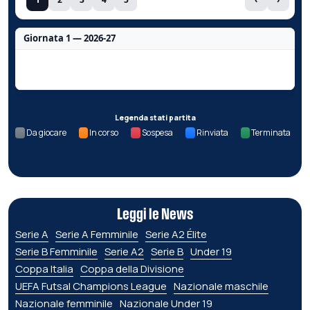
Giornata 1 — 2026-27
Nessun dato per questa giornata.
Legenda stati partita
Da giocare
In corso
Sospesa
Rinviata
Terminata
Leggi le News
Serie A
Serie A Femminile
Serie A2 Élite
Serie B Femminile
Serie A2
Serie B
Under 19
Coppa Italia
Coppa della Divisione
UEFA Futsal Champions League
Nazionale maschile
Nazionale femminile
Nazionale Under 19