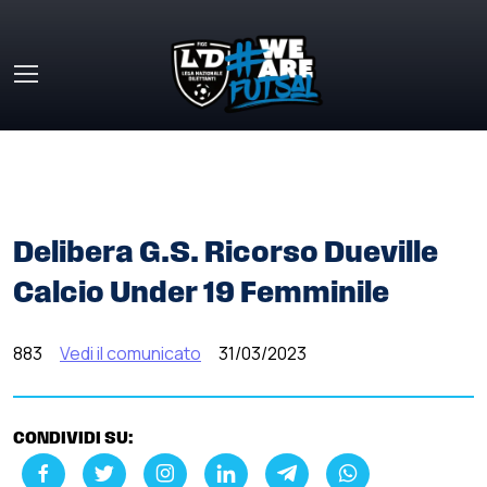
Skip to main content
HOME
»
COMUNICATI STAMPA
»
DELIBERA G.S. RICORSO
DUEVILLE CALCIO UNDER 19 FEMMINILE
Delibera G.S. Ricorso Dueville
Calcio Under 19 Femminile
883
Vedi il comunicato
31/03/2023
CONDIVIDI SU: