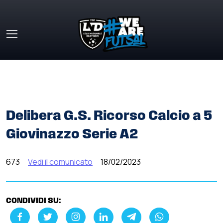
Skip to main content
HOME
»
COMUNICATI STAMPA
»
DELIBERA G.S. RICORSO
CALCIO A 5 GIOVINAZZO SERIE A2
Delibera G.S. Ricorso Calcio a 5
Giovinazzo Serie A2
673
Vedi il comunicato
18/02/2023
CONDIVIDI SU: