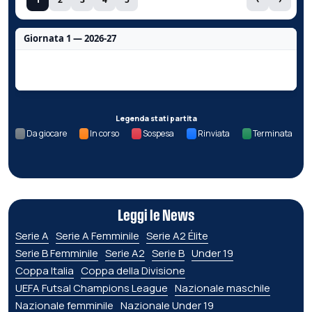
Giornata 1 — 2026-27
Nessun dato per questa giornata.
Legenda stati partita
Da giocare
In corso
Sospesa
Rinviata
Terminata
Leggi le News
Serie A
Serie A Femminile
Serie A2 Élite
Serie B Femminile
Serie A2
Serie B
Under 19
Coppa Italia
Coppa della Divisione
UEFA Futsal Champions League
Nazionale maschile
Nazionale femminile
Nazionale Under 19