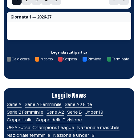
Giornata 1 — 2026-27
Nessun dato per questa giornata.
Legenda stati partita
Da giocare
In corso
Sospesa
Rinviata
Terminata
Leggi le News
Serie A
Serie A Femminile
Serie A2 Élite
Serie B Femminile
Serie A2
Serie B
Under 19
Coppa Italia
Coppa della Divisione
UEFA Futsal Champions League
Nazionale maschile
Nazionale femminile
Nazionale Under 19