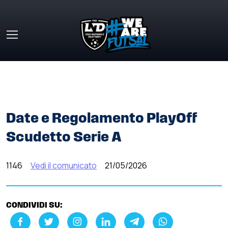
Skip to main content
HOME
»
COMUNICATI STAMPA
»
DATE E REGOLAMENTO
PLAYOFF SCUDETTO SERIE A
Date e Regolamento PlayOff
Scudetto Serie A
1146
Vedi il comunicato
21/05/2026
CONDIVIDI SU: