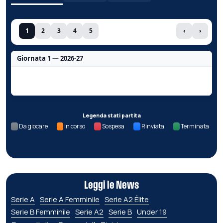
1
2
3
4
5
‹
›
Giornata 1 — 2026-27
Nessun dato per questa giornata.
Legenda stati partita
Da giocare
In corso
Sospesa
Rinviata
Terminata
Leggi le News
Serie A
Serie A Femminile
Serie A2 Élite
Serie B Femminile
Serie A2
Serie B
Under 19