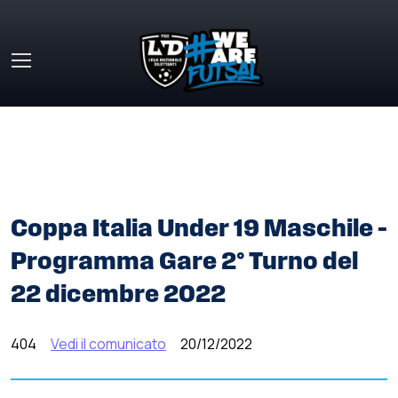
Skip to main content
HOME
»
COMUNICATI STAMPA
»
COPPA ITALIA UNDER 19
MASCHILE – PROGRAMMA GARE 2° TURNO DEL 22
DICEMBRE 2022
Coppa Italia Under 19 Maschile –
Programma Gare 2° Turno del
22 dicembre 2022
404
Vedi il comunicato
20/12/2022