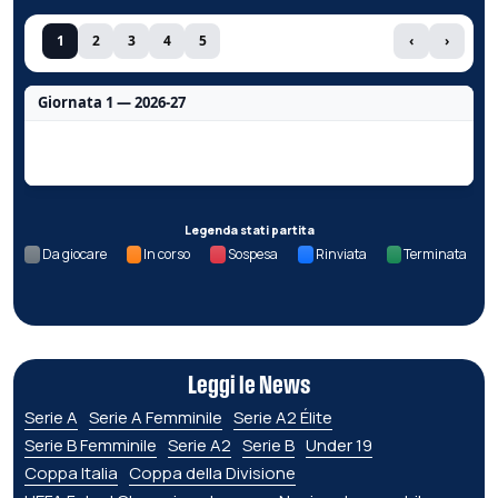
1
2
3
4
5
‹
›
Giornata 1 — 2026-27
Nessun dato per questa giornata.
Legenda stati partita
Da giocare
In corso
Sospesa
Rinviata
Terminata
Leggi le News
Serie A
Serie A Femminile
Serie A2 Élite
Serie B Femminile
Serie A2
Serie B
Under 19
Coppa Italia
Coppa della Divisione