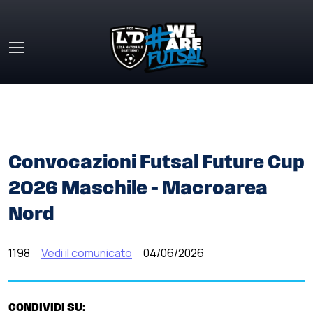
Skip to main content
HOME
»
COMUNICATI STAMPA
»
CONVOCAZIONI FUTSAL
FUTURE CUP 2026 MASCHILE – MACROAREA NORD
Convocazioni Futsal Future Cup
2026 Maschile – Macroarea
Nord
1198
Vedi il comunicato
04/06/2026
CONDIVIDI SU: