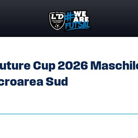
L FUTURE CUP 2026 MASCHILE – MACROAREA NORD – MAC
Future Cup 2026 Maschile
croarea Sud