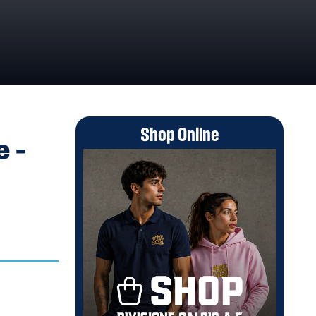
ROAREA SUD
Shop Online
 –