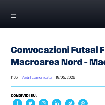
Skip to main content
HOME
»
COMUNICATI STAMPA
»
CONVOCAZIONI FUTSA
Convocazioni Futsal 
Macroarea Nord – Ma
1103
Vedi il comunicato
18/05/2026
CONDIVIDI SU: