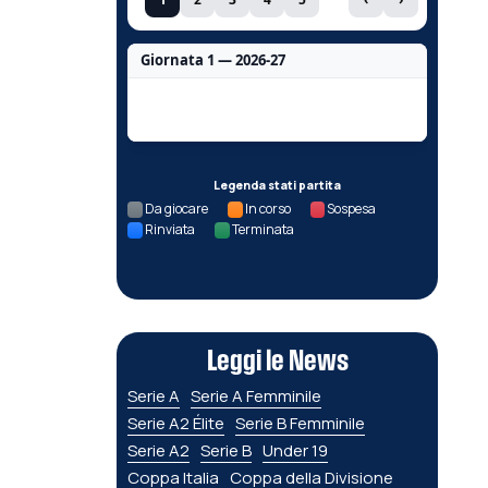
Giornata 1 — 2026-27
Nessun dato per questa giornata.
Legenda stati partita
Da giocare
In corso
Sospesa
Rinviata
Terminata
Leggi le News
Serie A
Serie A Femminile
Serie A2 Élite
Serie B Femminile
Serie A2
Serie B
Under 19
Coppa Italia
Coppa della Divisione