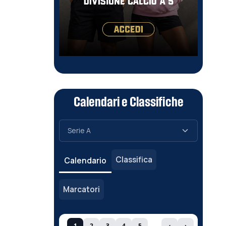
Calendari e Classifiche
Classifica
Calendario
Marcatori
1
2
3
4
5
‹
›